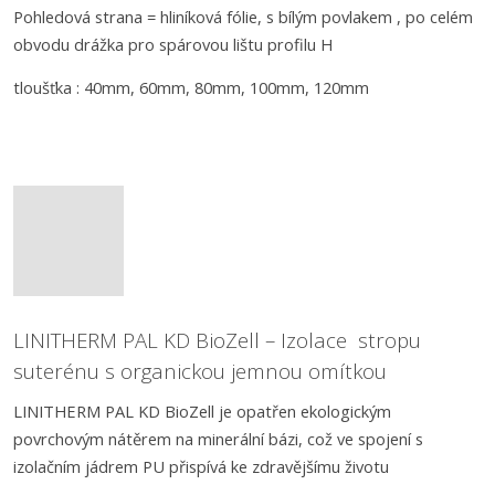
Pohledová strana = hliníková fólie, s bílým povlakem , po celém
obvodu drážka pro spárovou lištu profilu H
tloušťka : 40mm, 60mm, 80mm, 100mm, 120mm
LINITHERM PAL KD BioZell – Izolace s
tropu
suterénu s organickou jemnou omítkou
LINITHERM PAL KD BioZell je opatřen ekologickým
povrchovým nátěrem na minerální bázi, což ve spojení s
izolačním jádrem PU přispívá ke zdravějšímu životu