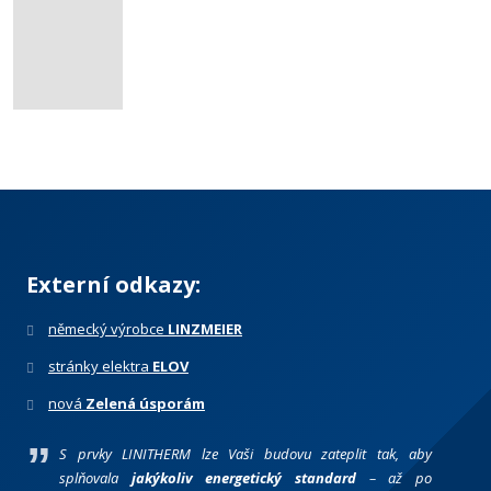
Externí odkazy:
německý výrobce
LINZMEIER
stránky elektra
ELOV
nová
Zelená úsporám
S prvky LINITHERM lze Vaši budovu zateplit tak, aby
splňovala
jakýkoliv energetický standard
– až po