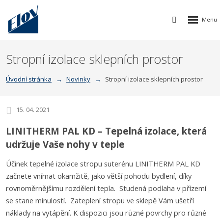
Rozbalen
Vyhledávání
menu
Stropní izolace sklepních prostor
Úvodní stránka
Novinky
Stropní izolace sklepních prostor
15. 04. 2021
LINITHERM PAL KD – Tepelná izolace, která
udržuje Vaše nohy v teple
Účinek tepelné izolace stropu suterénu LINITHERM PAL KD
začnete vnímat okamžitě, jako větší pohodu bydlení, díky
rovnoměrnějšímu rozdělení tepla. Studená podlaha v přízemí
se stane minulostí. Zateplení stropu ve sklepě Vám ušetří
náklady na vytápění. K dispozici jsou různé povrchy pro různé