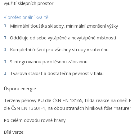
využití sklepních prostor.
V profesionální kvalitě
Minimální tloušťka skladby, minimální zmenšení výšky
Odděluje od sebe vytápěné a nevytápěné místnosti
Kompletní řešení pro všechny stropy v suterénu
S integrovanou parotěsnou zábranou
Tvarová stálost a dostatečná pevnost v tlaku
Úspora energie
Tvrzený pěnový PU dle ČSN EN 13165, třída reakce na oheň E
dle ČSN EN 13501-1, na obou stranách hliníková fólie "nature"
Po celém obvodu rovné hrany
Bílá verze: