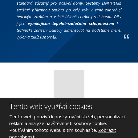
standard závazný pro pasivní domy. Systémy LINITHERM
zajišťují příjemnou teplotu po celý rok: v zimě zabraňují
tepelným ztrátám a v létě účinně chrání proti horku. Díky
jejich
vynikajícím tepelně-izolačním schopnostem
lze
technické zařízení budovy dimenzovat na podstatně menší
výkon a tudíž úsporněji.
Tento web využívá cookies
© 2026 Josef Vaníček, vytvořila eBRÁNA s.r.o.
Tento web používá k poskytování služeb, personalizaci
VYROBILA
reklam a analýze návštěvnosti soubory cookie.
Používáním tohoto webu s tím souhlasíte.
Zobrazit
podrobnosti